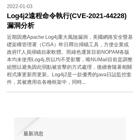
2022-01-03
Log4j2遠程命令執行(CVE-2021-44228)
漏洞分析
近期因應Apache Log4j重大風險漏洞，美國網路安全暨基
礎架構管理署（CISA）昨日釋出掃瞄工具，方便企業或
政府IT人員掃瞄自家軟體。而綠色運算目前NOPAM各版
本均未使用Log4j,所以均不受影響，唯NUMail目前是調整
組態以避免因此弱點被攻擊的方式處理，後續會隨著相關
程式庫更新而更新。Log4j2是一款優秀的java日誌監控套
件，其被應用在各種框架中，同時...
最新消息