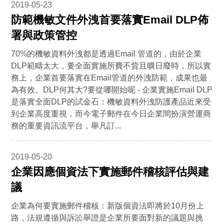
2019-05-23
防範機敏文件外洩首要落實Email DLP佈
署與政策管控
70%的機敏資料外洩都是透過Email 管道的，由於企業
DLP範疇太大，要全面實施所費不貲且曠日廢時，所以實
務上，企業首要落實在Email管道的外洩防範，成果也最
為有效。DLP何其大?要從哪開始呢 - 企業實施Email DLP
是落實全面DLP的試金石：機敏資料外洩防護產品近來受
到企業高度重視，而今電子郵件在今日企業間扮演營運商
務的重要資訊流平台，舉凡訂...
2019-05-20
企業因應個資法下實施郵件稽核評估與建
議
企業為何要實施郵件稽核：新版個資法即將於10月份上
路，法規遵循與訴訟舉證是企業所要面對新的議題與挑