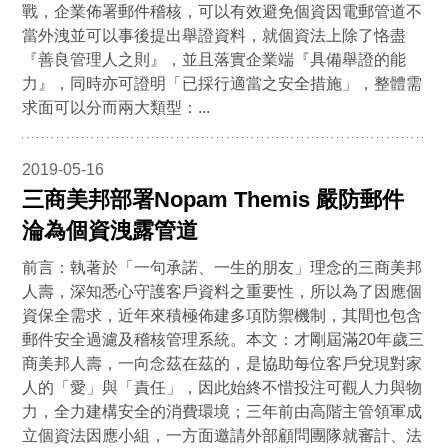
戰，企業佈署郵件稽核，可以有效避免個資因電郵管道不
當外洩並可以事後提出舉證資料，就個資法上除了恪盡
『善良管理人之則』，並且落實企業端『具備舉證的能
力』，同時亦可證明「已採行適當之安全措施」，整體需
求面可以分而兩大類型：...
2019-05-16
三商美邦部署Nopam Themis 嚴防郵件
淪為個資洩露管道
前言：執著於「一句承諾、一生的朋友」理念的三商美邦
人壽，深知悉心守護客戶資料之重要性，所以為了因應個
資保全需求，近年來積極佈建多項防禦機制，其間也包含
郵件安全過濾及稽核管理系統。本文：才剛屆滿20年歲三
商美邦人壽，一向念茲在茲的，是協助每位客戶兌現對家
人的「愛」與「責任」，因此始終不惜投注可觀人力與物
力，全力建構安全的消費環境；三年前由高階主管領軍成
立個資法因應小組，一方面邀請外部顧問團隊就審計、法