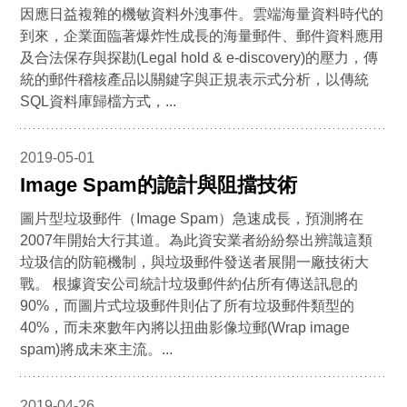
因應日益複雜的機敏資料外洩事件。雲端海量資料時代的
到來，企業面臨著爆炸性成長的海量郵件、郵件資料應用
及合法保存與探勘(Legal hold & e-discovery)的壓力，傳
統的郵件稽核產品以關鍵字與正規表示式分析，以傳統
SQL資料庫歸檔方式，...
2019-05-01
Image Spam的詭計與阻擋技術
圖片型垃圾郵件（Image Spam）急速成長，預測將在
2007年開始大行其道。為此資安業者紛紛祭出辨識這類
垃圾信的防範機制，與垃圾郵件發送者展開一廠技術大
戰。 根據資安公司統計垃圾郵件約佔所有傳送訊息的
90%，而圖片式垃圾郵件則佔了所有垃圾郵件類型的
40%，而未來數年內將以扭曲影像垃郵(Wrap image
spam)將成未來主流。...
2019-04-26