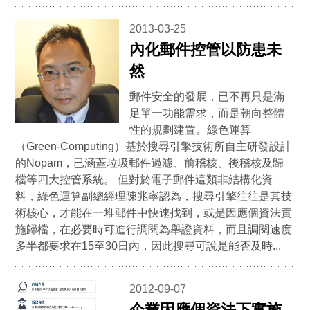
2013-03-25
內化郵件控管以防患未
然
郵件安全的發展，已不再只是滿
足單一功能需求，而是朝向整體
性的規劃建置。綠色運算
（Green-Computing）基於搜尋引擎技術所自主研發設計
的Nopam，已涵蓋垃圾郵件過濾、前稽核、後稽核及歸
檔等四大控管系統。 但對於電子郵件這類非結構化資
料，綠色運算副總經理陳兆寧認為，搜尋引擎往往是其技
術核心，才能在一堆郵件中快速找到，或是因應個資法實
施歸檔，在必要時可進行調閱為舉證資料，而且調閱速度
多半都要求在15至30日內，因此搜尋可說是能否及時...
2012-09-07
企業因應個資法下實施