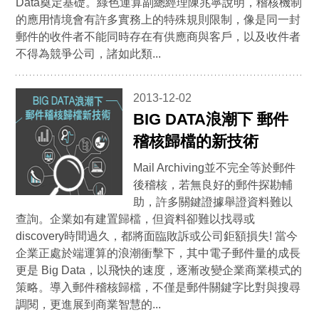
Data奠定基礎。綠色運算副總經理陳兆寧說明，稽核機制
的應用情境會有許多實務上的特殊規則限制，像是同一封
郵件的收件者不能同時存在有供應商與客戶，以及收件者
不得為競爭公司，諸如此類...
2013-12-02
BIG DATA浪潮下 郵件
稽核歸檔的新技術
Mail Archiving並不完全等於郵件
後稽核，若無良好的郵件探勘輔
助，許多關鍵證據舉證資料難以
查詢。企業如有建置歸檔，但資料卻難以找尋或
discovery時間過久，都將面臨敗訴或公司鉅額損失! 當今
企業正處於端運算的浪潮衝擊下，其中電子郵件量的成長
更是 Big Data，以飛快的速度，逐漸改變企業商業模式的
策略。導入郵件稽核歸檔，不僅是郵件關鍵字比對與搜尋
調閱，更進展到商業智慧的...