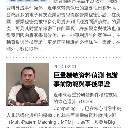
隨著國際市場競爭愈激烈，機敏
資料外洩事件頻傳，近年來營業保密的重要性日趨升高，
台灣諸多的電子科技產業都曾經提起營業秘密訴訟。在美
國，營業秘密更被很多公司提升到「經濟間諜偵防」的層
次，可見其對營業保密工作的重視，許多觀念與做法也值
得我們國內廠家學習效仿。在一些專利訴訟的案件中，主
動蒐集與證據舉證，更是官司勝訴的必備條件，因此，在
國外，數位取證...
2014-02-01
巨量機敏資料偵測 包辦
事前防範與事後舉證
近年來著重於研發郵件稽核技術
的綠色運算（Green-
Computing），已在核心引擎中納
入非結構化資料的探勘，也就是巨量機敏資料偵測技術
（Multi-Pattern Matching，MPM），為下一步發展Big