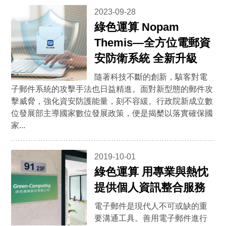
2023-09-28
綠色運算 Nopam
Themis—全方位電郵資
安防衛系統 全新升級
隨著科技不斷的創新，駭客對電
子郵件系統的攻擊手法也日益精進。面對新型態的郵件攻
擊威脅，強化資安防護能量，刻不容緩。行政院新成立數
位發展部主導國家數位發展政策，便是揭櫫以落實確保國
家...
2019-10-01
綠色運算 用專業與熱忱
提供個人資訊整合服務
電子郵件是現代人不可或缺的重
要溝通工具。善用電子郵件進行