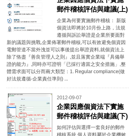
郵件稽核評估與建議(上)
企業為何要實施郵件稽核： 新版
個資法即將於10月份上路，法規
遵循與訴訟舉證是企業所要面對
新的議題與挑戰,企業佈署郵件稽核,可以有效避免個資因
電郵管道不當外洩並可以事後提出舉證資料,就個資法上
除了恪盡『善良管理人之則』,並且落實企業端『具備舉
證的能力』,同時亦可證明「已採行適當之安全措施」,整
體需求面可以分而兩大類型：1. Regular compliance(做
好法規遵循-企業責任準則) ...
2012-09-07
企業因應個資法下實施
郵件稽核評估與建議(下)
如何評估與選擇一套良好的郵件
稽核系統 個人資料屬於企業機敏